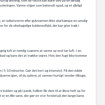
urtig løsning, som de fleste kan klare selv på en lørdag
tisoleringen. Varme stiger som bekendt opad, og et dårligt
, at radiatorerne eller gulvvarmen ikke skal kæmpe en umulig
r for de ubehagelige kuldenedfald, der kan give træk i
gtig luft er nemlig sværere at varme op end tør luft. I en
, bad og bare det at trække vejret. Hvis den fugt ikke kommer
 i 5-10 minutter. Gør det kort og intensivt. På den måde
duerne igen, vil du opleve, at varmen hurtigt vender tilbage,
 kulden og gå i panik, hvilket får dem til at åbne helt op for
 er en lille vane, der gør en stor forskel på den lange bane.