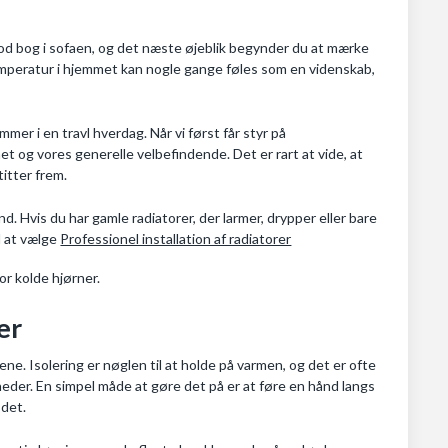
god bog i sofaen, og det næste øjeblik begynder du at mærke
temperatur i hjemmet kan nogle gange føles som en videnskab,
mer i en travl hverdag. Når vi først får styr på
t og vores generelle velbefindende. Det er rart at vide, at
itter frem.
. Hvis du har gamle radiatorer, der larmer, drypper eller bare
d at vælge
Professionel installation af radiatorer
or kolde hjørner.
er
lene. Isolering er nøglen til at holde på varmen, og det er ofte
eder. En simpel måde at gøre det på er at føre en hånd langs
 det.