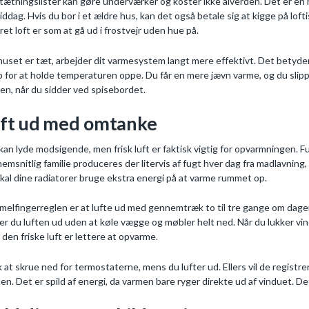
tætningslister kan gøre underværker og koster ikke alverden. Det er en h
iddag. Hvis du bor i et ældre hus, kan det også betale sig at kigge på lof
eret loft er som at gå ud i frostvejr uden hue på.
huset er tæt, arbejder dit varmesystem langt mere effektivt. Det betyder
 for at holde temperaturen oppe. Du får en mere jævn varme, og du slippe
en, når du sidder ved spisebordet.
ft ud med omtanke
kan lyde modsigende, men frisk luft er faktisk vigtig for opvarmningen. Fu
emsnitlig familie produceres der litervis af fugt hver dag fra madlavning
skal dine radiatorer bruge ekstra energi på at varme rummet op.
elfingerreglen er at lufte ud med gennemtræk to til tre gange om dagen
ter du luften ud uden at køle vægge og møbler helt ned. Når du lukker vin
i den friske luft er lettere at opvarme.
 at skrue ned for termostaterne, mens du lufter ud. Ellers vil de registrere
en. Det er spild af energi, da varmen bare ryger direkte ud af vinduet. Det