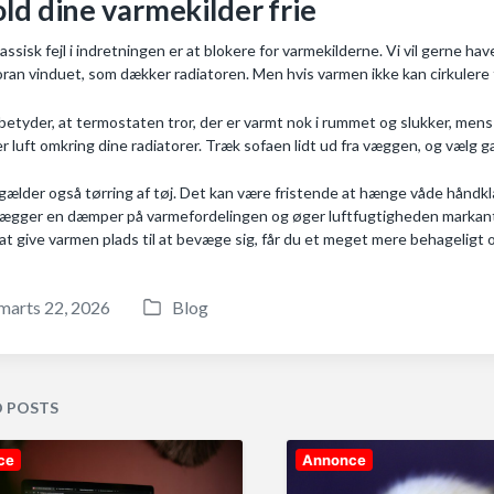
ld dine varmekilder frie
lassisk fejl i indretningen er at blokere for varmekilderne. Vi vil gerne ha
oran vinduet, som dækker radiatoren. Men hvis varmen ikke kan cirkulere fr
betyder, at termostaten tror, der er varmt nok i rummet og slukker, mens 
er luft omkring dine radiatorer. Træk sofaen lidt ud fra væggen, og vælg 
gælder også tørring af tøj. Det kan være fristende at hænge våde håndklæ
lægger en dæmper på varmefordelingen og øger luftfugtigheden markant. 
at give varmen plads til at bevæge sig, får du et meget mere behageligt o
marts 22, 2026
Blog
P
o
s
t
D POSTS
e
d
ce
Annonce
i