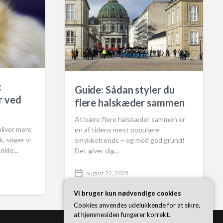
:
Guide: Sådan styler du
r ved
flere halskæder sammen
At bære flere halskæder sammen er
bliver mere
en af tidens mest populære
k, søger vi
smykketrends – og med god grund!
enkle…
Det giver dig…
august 22, 2025
P
o
Vi bruger kun nødvendige cookies
s
t
Cookies anvendes udelukkende for at sikre,
d
at hjemmesiden fungerer korrekt.
a