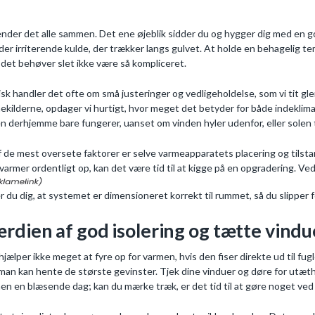
ender det alle sammen. Det ene øjeblik sidder du og hygger dig med en 
der irriterende kulde, der trækker langs gulvet. At holde en behagelig 
det behøver slet ikke være så kompliceret.
isk handler det ofte om små justeringer og vedligeholdelse, som vi tit glem
ekilderne, opdager vi hurtigt, hvor meget det betyder for både indeklimae
n derhjemme bare fungerer, uanset om vinden hyler udenfor, eller solen t
f de mest oversete faktorer er selve varmeapparatets placering og tilstand
 varmer ordentligt op, kan det være tid til at kigge på en opgradering. Ve
er du dig, at systemet er dimensioneret korrekt til rummet, så du slipper f
rdien af god isolering og tætte vindu
hjælper ikke meget at fyre op for varmen, hvis den fiser direkte ud til fug
 man kan hente de største gevinster. Tjek dine vinduer og døre for utæth
en en blæsende dag; kan du mærke træk, er det tid til at gøre noget ved