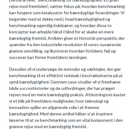
rejse mod fremtiden”, sætter fokus på, hvordan benchmarking
kan fungere som katalysator for bæredygtige forandringer. Vi
begynder med at dykke ned i, hvad bæredygtighed og
benchmarking egentlig indebærer, og hvordan disse to
koncepter kan arbejde hånd i hånd for at skabe en mere
bæredygtig fremtid. Artiklen giver et historisk perspektiv, der
spænder fra den industrielle revolution til vores nuværende
grønne omstilling, og illustrerer hvordan fortidens fejl og
succeser kan forme fremtidens løsninger.
Desuden vil vi undersøge de metoder og værktøjer, der gør
benchmarking til et effektivt redskab i bestræbelserne på at
opnå bæredygtighed. Gennem case-studier vil vi fremhæve
både succeshistorier og de udfordringer, der har præget
rejsen mod en mere bæredygtig praksis. Afslutningsvis kaster
vi et blik på fremtidens muligheder, hvor teknologi og
innovation spiller en afgørende rolle i at fremme
bæredygtighed. Med denne artikel håber vi at inspirere
læserne til at se benchmarking som en vital komponent i den
grønne rejse mod en bæredygtig fremtid.