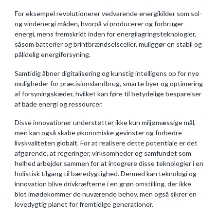
For eksempel revolutionerer vedvarende energikilder som sol-
og vindenergi måden, hvorpå vi producerer og forbruger
energi, mens fremskridt inden for energilagringsteknologier,
såsom batterier og brintbrændselsceller, muliggør en stabil og
pålidelig energiforsyning.
Samtidig åbner digitalisering og kunstig intelligens op for nye
muligheder for præcisionslandbrug, smarte byer og optimering
af forsyningskæder, hvilket kan føre til betydelige besparelser
af både energi og ressourcer.
Disse innovationer understøtter ikke kun miljømæssige mål,
men kan også skabe økonomiske gevinster og forbedre
livskvaliteten globalt. For at realisere dette potentiale er det
afgørende, at regeringer, virksomheder og samfundet som
helhed arbejder sammen for at integrere disse teknologier i en
holistisk tilgang til bæredygtighed. Dermed kan teknologi og
innovation blive drivkræfterne i en grøn omstilling, der ikke
blot imødekommer de nuværende behov, men også sikrer en
levedygtig planet for fremtidige generationer.