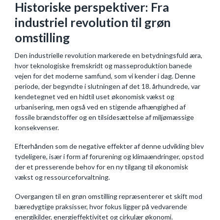
Historiske perspektiver: Fra
industriel revolution til grøn
omstilling
Den industrielle revolution markerede en betydningsfuld æra,
hvor teknologiske fremskridt og masseproduktion banede
vejen for det moderne samfund, som vi kender i dag. Denne
periode, der begyndte i slutningen af det 18. århundrede, var
kendetegnet ved en hidtil uset økonomisk vækst og
urbanisering, men også ved en stigende afhængighed af
fossile brændstoffer og en tilsidesættelse af miljømæssige
konsekvenser.
Efterhånden som de negative effekter af denne udvikling blev
tydeligere, især i form af forurening og klimaændringer, opstod
der et presserende behov for en ny tilgang til økonomisk
vækst og ressourceforvaltning.
Overgangen til en grøn omstilling repræsenterer et skift mod
bæredygtige praksisser, hvor fokus ligger på vedvarende
energikilder, energieffektivitet og cirkulær økonomi.