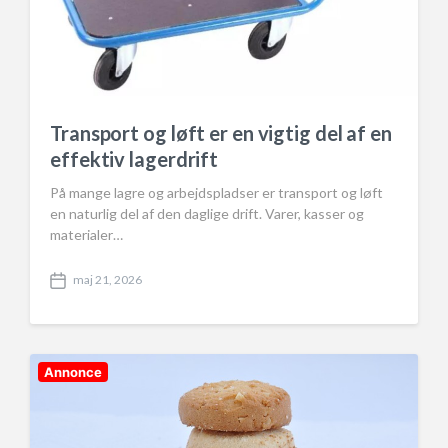
Transport og løft er en vigtig del af en
effektiv lagerdrift
På mange lagre og arbejdspladser er transport og løft
en naturlig del af den daglige drift. Varer, kasser og
materialer…
maj 21, 2026
P
o
s
t
d
Annonce
a
t
e