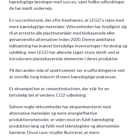
bæredygtige løsninger med succes, samt hvilke udfordringer
de har mødt undervejs.
En succeshistorie, der ofte fremhæves, er LEGO’s rejse mod
mere bæredygtige materialer. Virksomheden har forpligtet sig
til at erstatte alle plastmaterialer med biobaserede eller
genanvendte alternativer inden 2030. Denne ambitiøse
målsætning har krævet betydelige investeringer i forskning og
udvikling, men LEGO har allerede taget store skridt ved at
introducere plantebaserede elementer i deres produkter.
På den anden side af spektrummet ser vi udfordringerne ved
at omstille tung industri til mere bæredygtige praksisser.
Et eksempel her er cementindustrien, der står for en
betydelig del af verdens CO2-udledning.
Selvom nogle virksomheder har eksperimenteret med
alternative materialer og mere energieffektive
produktionsmetoder, er vejen mod en fuldt bæredygtig
produktion lang og fyldt med teknologiske og økonomiske
barrierer. Disse case-studier illustrerer, at mens