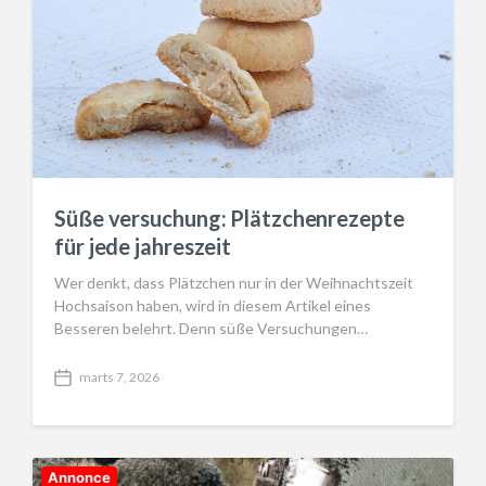
Süße versuchung: Plätzchenrezepte
für jede jahreszeit
Wer denkt, dass Plätzchen nur in der Weihnachtszeit
Hochsaison haben, wird in diesem Artikel eines
Besseren belehrt. Denn süße Versuchungen…
marts 7, 2026
P
o
s
t
d
Annonce
a