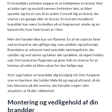
En branddørs primære opgave er at inddæmme en brand. Ved
at lukke tæt og modstå varmen forhindrer den, at ilden
spreder sig fra et rum til et andet. Forestil dig en brand, der
starter i en garage eller et fyrrum. En korrekt installeret
branddør kan være forskellen på en begrænset skade og en
katastrofe, hvor hele huset er i fare.
Men det handler ikke kun om flammer. En af de største farer
ved en brand er den giftige røg, som udvikler sig lynhurtigt.
Branddøre er udstyret med specielle tætningslister, der
udvider sig ved varme og lukker alle sprækker, så røgen holdes
ude. Det beskytter flugtveje og giver folk en chance for at
komme ud uden at blive udsat for den farlige røg.
Kort sagt køber en branddør dig livsvigtig tid. Den fungerer
som en barriere, der holder både ild og røg på afstand, så du
kan fokusere på det eneste, der betyder noget i den
situation: at få alle i sikkerhed.
Montering og vedligehold af din
branddør