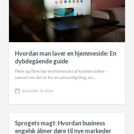
Hvordan man laver en hjemmeside: En
dybdegående guide
Flere og flere har en interesse i at komme online –
uanset om det er for en personlig blog, en…
december 14, 2024
P
o
s
t
d
a
Sprogets magt: Hvordan business
t
engelsk åbner døre til nye markeder
e