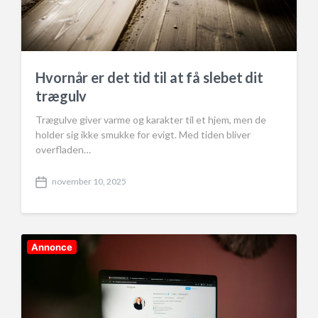
Hvornår er det tid til at få slebet dit
trægulv
Trægulve giver varme og karakter til et hjem, men de
holder sig ikke smukke for evigt. Med tiden bliver
overfladen…
november 10, 2025
P
o
s
t
d
Annonce
a
t
e