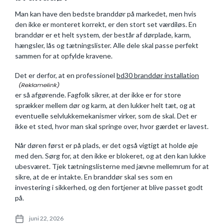
Man kan have den bedste branddør på markedet, men hvis
den ikke er monteret korrekt, er den stort set værdiløs. En
branddør er et helt system, der består af dørplade, karm,
hængsler, lås og tætningslister. Alle dele skal passe perfekt
sammen for at opfylde kravene.
Det er derfor, at en professionel
bd30 branddør installation
er så afgørende. Fagfolk sikrer, at der ikke er for store
sprækker mellem dør og karm, at den lukker helt tæt, og at
eventuelle selvlukkemekanismer virker, som de skal. Det er
ikke et sted, hvor man skal springe over, hvor gærdet er lavest.
Når døren først er på plads, er det også vigtigt at holde øje
med den. Sørg for, at den ikke er blokeret, og at den kan lukke
ubesværet. Tjek tætningslisterne med jævne mellemrum for at
sikre, at de er intakte. En branddør skal ses som en
investering i sikkerhed, og den fortjener at blive passet godt
på.
juni 22, 2026
P