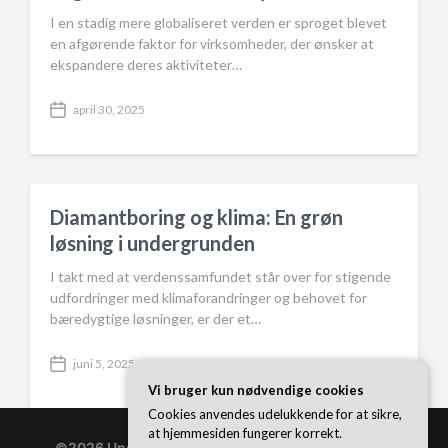
I en stadig mere globaliseret verden er sproget blevet
en afgørende faktor for virksomheder, der ønsker at
ekspandere deres aktiviteter…
april 30, 2025
P
o
s
t
d
a
Diamantboring og klima: En grøn
t
løsning i undergrunden
e
I takt med at verdenssamfundet står over for stigende
udfordringer med klimaforandringer og behovet for
bæredygtige løsninger, er der et…
juni 5, 2025
P
Vi bruger kun nødvendige cookies
o
s
Cookies anvendes udelukkende for at sikre,
t
at hjemmesiden fungerer korrekt.
d
©2026 Underscore330.dk
| WordPress Theme by