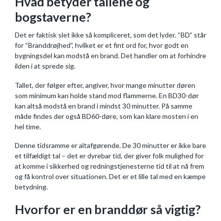
Hvad betyder tallene og
bogstaverne?
Det er faktisk slet ikke så kompliceret, som det lyder. “BD” står
for “Branddrøjhed”, hvilket er et fint ord for, hvor godt en
bygningsdel kan modstå en brand. Det handler om at forhindre
ilden i at sprede sig.
Tallet, der følger efter, angiver, hvor mange minutter døren
som minimum kan holde stand mod flammerne. En BD30-dør
kan altså modstå en brand i mindst 30 minutter. På samme
måde findes der også BD60-døre, som kan klare mosten i en
hel time.
Denne tidsramme er altafgørende. De 30 minutter er ikke bare
et tilfældigt tal – det er dyrebar tid, der giver folk mulighed for
at komme i sikkerhed og redningstjenesterne tid til at nå frem
og få kontrol over situationen. Det er et lille tal med en kæmpe
betydning.
Hvorfor er en branddør så vigtig?