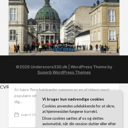
e
©2026 Underscore330.dk
| WordPress Theme by
Guide: Sådan styler du flere halskæder
Superb WordPress Themes
sammen
CVR-Nummer 374 077 39
At bære flere halskæder sammen er en af tidens mest
populære smykketrends – og med god grund! Det giver
Vi bruger kun nødvendige cookies
dig…
Cookies anvendes udelukkende for at sikre,
at hjemmesiden fungerer korrekt.
august 22, 2025
P
Disse cookies sættes af os og slettes
o
automatisk, når din session slutter eller efter
s