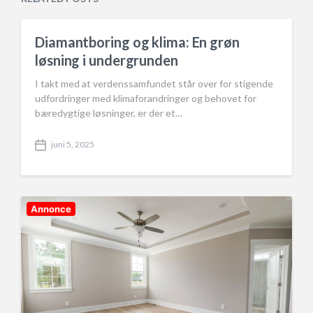
t
d
e
i
n
Diamantboring og klima: En grøn
løsning i undergrunden
I takt med at verdenssamfundet står over for stigende
udfordringer med klimaforandringer og behovet for
bæredygtige løsninger, er der et…
juni 5, 2025
P
o
s
t
d
Annonce
a
t
e