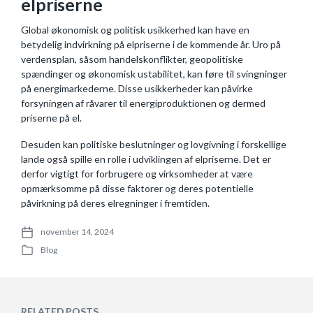
elpriserne
Global økonomisk og politisk usikkerhed kan have en
betydelig indvirkning på elpriserne i de kommende år. Uro på
verdensplan, såsom handelskonflikter, geopolitiske
spændinger og økonomisk ustabilitet, kan føre til svingninger
på energimarkederne. Disse usikkerheder kan påvirke
forsyningen af råvarer til energiproduktionen og dermed
priserne på el.
Desuden kan politiske beslutninger og lovgivning i forskellige
lande også spille en rolle i udviklingen af elpriserne. Det er
derfor vigtigt for forbrugere og virksomheder at være
opmærksomme på disse faktorer og deres potentielle
påvirkning på deres elregninger i fremtiden.
november 14, 2024
P
Blog
o
P
s
o
t
s
d
t
a
e
RELATED POSTS