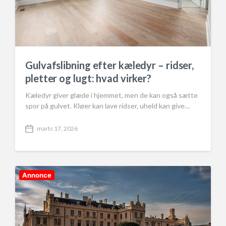
Gulvafslibning efter kæledyr – ridser,
pletter og lugt: hvad virker?
Kæledyr giver glæde i hjemmet, men de kan også sætte
spor på gulvet. Kløer kan lave ridser, uheld kan give…
marts 17, 2026
P
o
s
t
d
Annonce
a
t
e