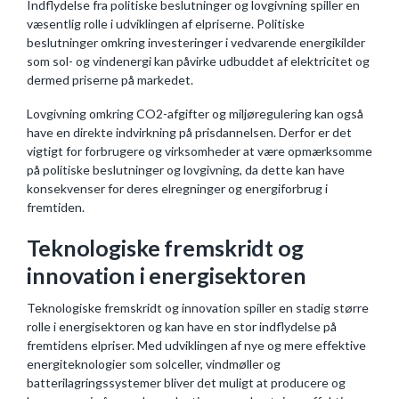
Indflydelse fra politiske beslutninger og lovgivning spiller en
væsentlig rolle i udviklingen af elpriserne. Politiske
beslutninger omkring investeringer i vedvarende energikilder
som sol- og vindenergi kan påvirke udbuddet af elektricitet og
dermed priserne på markedet.
Lovgivning omkring CO2-afgifter og miljøregulering kan også
have en direkte indvirkning på prisdannelsen. Derfor er det
vigtigt for forbrugere og virksomheder at være opmærksomme
på politiske beslutninger og lovgivning, da dette kan have
konsekvenser for deres elregninger og energiforbrug i
fremtiden.
Teknologiske fremskridt og
innovation i energisektoren
Teknologiske fremskridt og innovation spiller en stadig større
rolle i energisektoren og kan have en stor indflydelse på
fremtidens elpriser. Med udviklingen af nye og mere effektive
energiteknologier som solceller, vindmøller og
batterilagringssystemer bliver det muligt at producere og