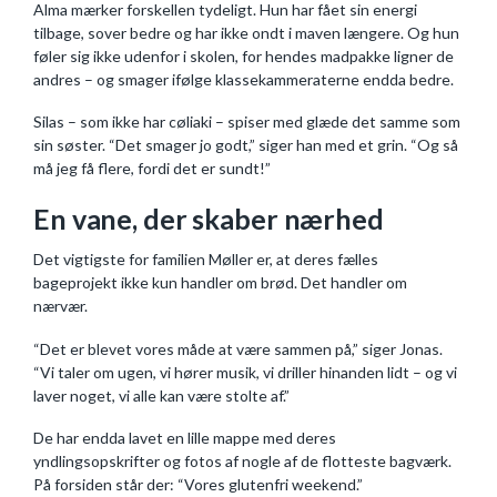
Alma mærker forskellen tydeligt. Hun har fået sin energi
tilbage, sover bedre og har ikke ondt i maven længere. Og hun
føler sig ikke udenfor i skolen, for hendes madpakke ligner de
andres – og smager ifølge klassekammeraterne endda bedre.
Silas – som ikke har cøliaki – spiser med glæde det samme som
sin søster. “Det smager jo godt,” siger han med et grin. “Og så
må jeg få flere, fordi det er sundt!”
En vane, der skaber nærhed
Det vigtigste for familien Møller er, at deres fælles
bageprojekt ikke kun handler om brød. Det handler om
nærvær.
“Det er blevet vores måde at være sammen på,” siger Jonas.
“Vi taler om ugen, vi hører musik, vi driller hinanden lidt – og vi
laver noget, vi alle kan være stolte af.”
De har endda lavet en lille mappe med deres
yndlingsopskrifter og fotos af nogle af de flotteste bagværk.
På forsiden står der: “Vores glutenfri weekend.”