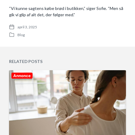
“Vi kunne sagtens købe brød i butikken,” siger Sofie. “Men så
gik vi glip af alt det, der følger med.”
april 3, 2025
P
Blog
o
P
s
o
t
s
d
t
a
e
RELATED POSTS
t
d
e
i
n
Annonce