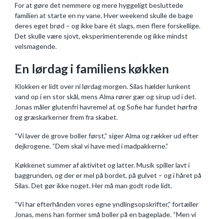
For at gøre det nemmere og mere hyggeligt besluttede
familien at starte en ny vane. Hver weekend skulle de bage
deres eget brød – og ikke bare ét slags, men flere forskellige.
Det skulle være sjovt, eksperimenterende og ikke mindst
velsmagende.
En lørdag i familiens køkken
Klokken er lidt over ni lørdag morgen. Silas hælder lunkent
vand op i en stor skål, mens Alma rører gær og sirup ud i det.
Jonas måler glutenfri havremel af, og Sofie har fundet hørfrø
og græskarkerner frem fra skabet.
“Vi laver de grove boller først,” siger Alma og rækker ud efter
dejkrogene. “Dem skal vi have med i madpakkerne.”
Køkkenet summer af aktivitet og latter. Musik spiller lavt i
baggrunden, og der er mel på bordet, på gulvet – og i håret på
Silas. Det gør ikke noget. Her må man godt rode lidt.
“Vi har efterhånden vores egne yndlingsopskrifter,” fortæller
Jonas, mens han former små boller på en bageplade. “Men vi