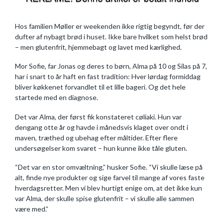
Hos familien Møller er weekenden ikke rigtig begyndt, før der
dufter af nybagt brød i huset. Ikke bare hvilket som helst brød
– men glutenfrit, hjemmebagt og lavet med kærlighed.
Mor Sofie, far Jonas og deres to børn, Alma på 10 og Silas på 7,
har i snart to år haft en fast tradition: Hver lørdag formiddag
bliver køkkenet forvandlet til et lille bageri. Og det hele
startede med en diagnose.
Det var Alma, der først fik konstateret cøliaki. Hun var
dengang otte år og havde i månedsvis klaget over ondt i
maven, træthed og ubehag efter måltider. Efter flere
undersøgelser kom svaret – hun kunne ikke tåle gluten.
“Det var en stor omvæltning,” husker Sofie. “Vi skulle læse på
alt, finde nye produkter og sige farvel til mange af vores faste
hverdagsretter. Men vi blev hurtigt enige om, at det ikke kun
var Alma, der skulle spise glutenfrit – vi skulle alle sammen
være med.”