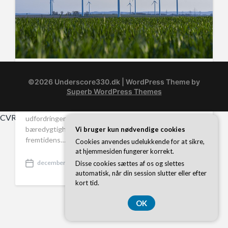
januar 9, 2026
P
o
s
t
d
a
t
Benchmarking for bæredygtighed: En
e
©2026 Underscore330.dk
| WordPress Theme by
grøn rejse mod fremtiden
Superb WordPress Themes
I en tid, hvor klimaforandringer og miljømæssige
CVR-Nummer 374 077 39
udfordringer dominerer den globale dagsorden, er
bæredygtighed blevet en uomgængelig faktor for
Vi bruger kun nødvendige cookies
fremtidens…
Cookies anvendes udelukkende for at sikre,
at hjemmesiden fungerer korrekt.
december 24, 2024
Disse cookies sættes af os og slettes
P
automatisk, når din session slutter eller efter
o
kort tid.
s
t
OK
d
a
t