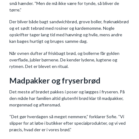
små hænder. “Men de må ikke være for tynde, så bliver de
tørre.”
Der bliver både bagt sandwichbrød, grove boller, frøknækbrød
og et sødt tebrød med rosiner og kardemomme. Nogle
opskrifter tager lang tid med hævning og hvile, mens andre
kan bages hurtigt og bruges samme dag.
Når ovnen dufter af friskbagt brød, og bollerne får gylden
overflade, jubler børnene. De kender lydene, lugtene og
rytmen. Det er blevet en ritual.
Madpakker og fryserbrød
Det meste af brødet pakkes i poser og lægges i fryseren. På
den måde har familien altid glutenfri brød klar til madpakker,
morgenmad og aftensmad.
“Det gør hverdagen så meget nemmere,” forklarer Sofie. “Vi
slipper for at løbe i butikker efter specialprodukter, og vi ved
præcis, hvad der er i vores brød.”