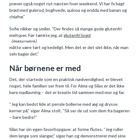
prøver også noget nyt næsten hver weekend. Vi har fx bagt
brød med gulerod, boghvede, quinoa og endda med banan og
chiafrø.”
Sofie nikker og smiler. “Der findes så mange gode glutenfri
meltyper. Før tænkte jeg, at
glutenfri brød
måtte være tørt og kedeligt. Men det er det slet ikke, når man
selv bager det.”
Når børnene er med
Det, der startede som en praktisk nødvendighed, er blevet
noget, hele familien ser frem til. For Alma og Silas er det ikke
bare madlavning – det er kreativ tid sammen med mor og far.
“Jeg kan bedst lide at pensle bollerne med æg og drysse
kerner på,” siger Alma stolt. “Så ser de ud som dem fra bageren
– bare bedre!”
Silas har sin egen favoritopgave: at forme flutes. “Jeg ruller
dem lange som slanger,” siger han og demonstrerer med sine