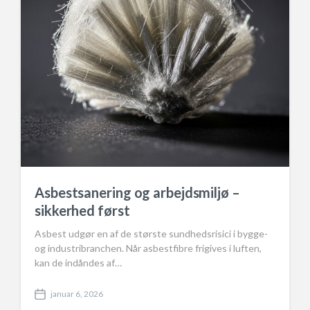
Asbestsanering og arbejdsmiljø –
sikkerhed først
Asbest udgør en af de største sundhedsrisici i bygge-
og industribranchen. Når asbestfibre frigives i luften,
kan de indåndes af…
januar 6, 2026
P