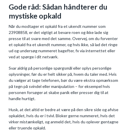
Gode råd: Sådan håndterer du
mystiske opkald
Når du modtager et opkald fra et ukendt nummer som
23908858, er det vigtigt at bevare roen og ikke lade sig
presse til at svare med det samme. Overvej, om du forventer
et opkald fra et ukendt nummer, og hvis ikke, så lad det ringe
ud og undersøg nummeret bagefter, fx via internettet eller
ved at spørge i dit netværk.
Svar aldrig på personlige spørgsmål eller oplys personlige
oplysninger, før du er helt sikker på, hvem du taler med. Hvis
du vælger at tage telefonen, bør du være ekstra opmærksom
på tegn på svindel eller manipulation – for eksempel hvis
personen forsøger at skabe panik eller presser dig til at
handle hurtigt.
Husk, at det altid er bedre at være på den sikre side og afvise
opkaldet, hvis du er i tvivl. Bloker gerne nummeret, hvis det
virker mistænkeligt, og anmeld det, hvis du oplever gentagne
eller truende opkald.