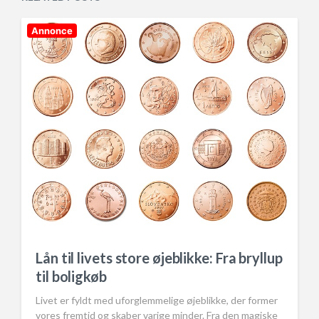
d
e
i
n
Annonce
Lån til livets store øjeblikke: Fra bryllup
til boligkøb
Livet er fyldt med uforglemmelige øjeblikke, der former
vores fremtid og skaber varige minder. Fra den magiske