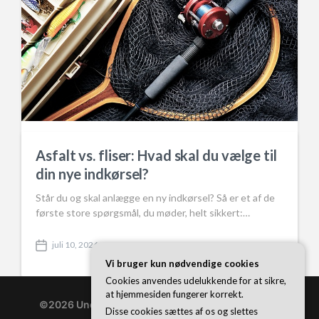
Sådan vælger du den rigtige magnet
Asfalt vs. fliser: Hvad skal du vælge til
til magnetfiskeri
din nye indkørsel?
Magnetfiskeri er en voksende hobby, der giver mulighed
Står du og skal anlægge en ny indkørsel? Så er et af de
for både spænding, gode fund og miljøvenlig oprydning.
første store spørgsmål, du møder, helt sikkert:…
Men hvilken magnet skal…
juli 10, 2026
P
juli 28, 2025
P
Vi bruger kun nødvendige cookies
o
o
s
Cookies anvendes udelukkende for at sikre,
s
t
at hjemmesiden fungerer korrekt.
t
d
©2026 Underscore330.dk
| WordPress Theme by
d
Disse cookies sættes af os og slettes
a
Superb WordPress Themes