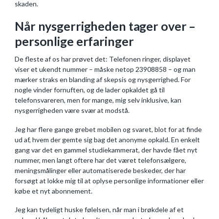
skaden.
Når nysgerrigheden tager over –
personlige erfaringer
De fleste af os har prøvet det: Telefonen ringer, displayet
viser et ukendt nummer – måske netop 23908858 – og man
mærker straks en blanding af skepsis og nysgerrighed. For
nogle vinder fornuften, og de lader opkaldet gå til
telefonsvareren, men for mange, mig selv inklusive, kan
nysgerrigheden være svær at modstå.
Jeg har flere gange grebet mobilen og svaret, blot for at finde
ud af, hvem der gemte sig bag det anonyme opkald. En enkelt
gang var det en gammel studiekammerat, der havde fået nyt
nummer, men langt oftere har det været telefonsælgere,
meningsmålinger eller automatiserede beskeder, der har
forsøgt at lokke mig til at oplyse personlige informationer eller
købe et nyt abonnement.
Jeg kan tydeligt huske følelsen, når man i brøkdele af et