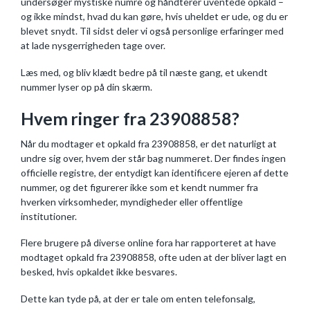
undersøger mystiske numre og håndterer uventede opkald –
og ikke mindst, hvad du kan gøre, hvis uheldet er ude, og du er
blevet snydt. Til sidst deler vi også personlige erfaringer med
at lade nysgerrigheden tage over.
Læs med, og bliv klædt bedre på til næste gang, et ukendt
nummer lyser op på din skærm.
Hvem ringer fra 23908858?
Når du modtager et opkald fra 23908858, er det naturligt at
undre sig over, hvem der står bag nummeret. Der findes ingen
officielle registre, der entydigt kan identificere ejeren af dette
nummer, og det figurerer ikke som et kendt nummer fra
hverken virksomheder, myndigheder eller offentlige
institutioner.
Flere brugere på diverse online fora har rapporteret at have
modtaget opkald fra 23908858, ofte uden at der bliver lagt en
besked, hvis opkaldet ikke besvares.
Dette kan tyde på, at der er tale om enten telefonsalg,