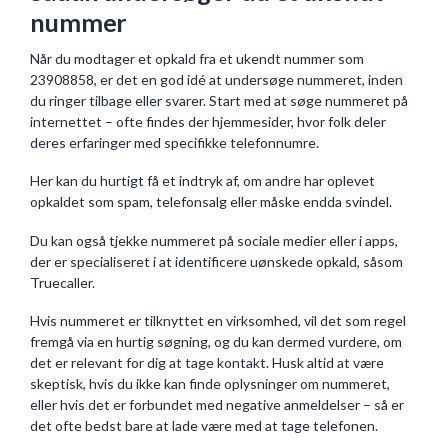
nummer
Når du modtager et opkald fra et ukendt nummer som
23908858, er det en god idé at undersøge nummeret, inden
du ringer tilbage eller svarer. Start med at søge nummeret på
internettet – ofte findes der hjemmesider, hvor folk deler
deres erfaringer med specifikke telefonnumre.
Her kan du hurtigt få et indtryk af, om andre har oplevet
opkaldet som spam, telefonsalg eller måske endda svindel.
Du kan også tjekke nummeret på sociale medier eller i apps,
der er specialiseret i at identificere uønskede opkald, såsom
Truecaller.
Hvis nummeret er tilknyttet en virksomhed, vil det som regel
fremgå via en hurtig søgning, og du kan dermed vurdere, om
det er relevant for dig at tage kontakt. Husk altid at være
skeptisk, hvis du ikke kan finde oplysninger om nummeret,
eller hvis det er forbundet med negative anmeldelser – så er
det ofte bedst bare at lade være med at tage telefonen.