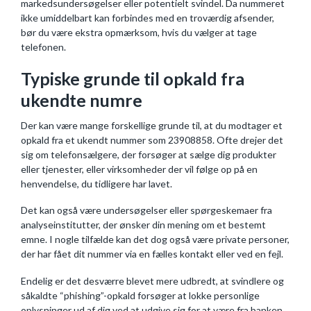
markedsundersøgelser eller potentielt svindel. Da nummeret
ikke umiddelbart kan forbindes med en troværdig afsender,
bør du være ekstra opmærksom, hvis du vælger at tage
telefonen.
Typiske grunde til opkald fra
ukendte numre
Der kan være mange forskellige grunde til, at du modtager et
opkald fra et ukendt nummer som 23908858. Ofte drejer det
sig om telefonsælgere, der forsøger at sælge dig produkter
eller tjenester, eller virksomheder der vil følge op på en
henvendelse, du tidligere har lavet.
Det kan også være undersøgelser eller spørgeskemaer fra
analyseinstitutter, der ønsker din mening om et bestemt
emne. I nogle tilfælde kan det dog også være private personer,
der har fået dit nummer via en fælles kontakt eller ved en fejl.
Endelig er det desværre blevet mere udbredt, at svindlere og
såkaldte “phishing”-opkald forsøger at lokke personlige
oplysninger ud af dig ved at udgive sig for at være fra banken,