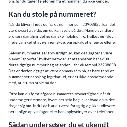
om, før du tager telefonen fra et nummer, du ikke kender.
Kan du stole på nummeret?
Når du bliver ringet op fra et nummer som 23908858, kan det
være svært at vide, om du kan stole på det. Mange svindlere
bruger i dag almindelige danske mobilnumre, hvilket gør det
mere vanskeligt at gennemskue, om opkaldet er ægte eller ej.
Selvom nummeret ser troværdigt ud, kan det sagtens være
blevet “spoofet”, hvilket betyder, at afsenderen har skjult
deres rigtige nummer bag et andet – for eksempel 23908858.
Det er derfor vigtigt at være opmærksom på, at bare fordi et
nummer ser dansk og legitimt ud, er det ikke ensbetydende
med, at du kan stole på det.
Ofte kan du først afgøre nummerets troværdighed, når du
undersøger nærmere, hvem der står bag, eller hvad opkaldet
drejer sig om. Indtil da bør du være forsigtig og ikke udlevere
personlige oplysninger eller bankoplysninger over telefonen.
Sådan undersøger du et ukendt