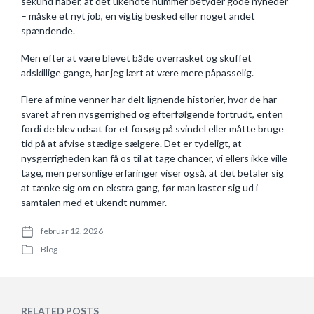
sekund håber, at det ukendte nummer betyder gode nyheder
– måske et nyt job, en vigtig besked eller noget andet
spændende.
Men efter at være blevet både overrasket og skuffet
adskillige gange, har jeg lært at være mere påpasselig.
Flere af mine venner har delt lignende historier, hvor de har
svaret af ren nysgerrighed og efterfølgende fortrudt, enten
fordi de blev udsat for et forsøg på svindel eller måtte bruge
tid på at afvise stædige sælgere. Det er tydeligt, at
nysgerrigheden kan få os til at tage chancer, vi ellers ikke ville
tage, men personlige erfaringer viser også, at det betaler sig
at tænke sig om en ekstra gang, før man kaster sig ud i
samtalen med et ukendt nummer.
februar 12, 2026
P
Blog
o
P
s
o
t
s
d
t
a
e
RELATED POSTS
t