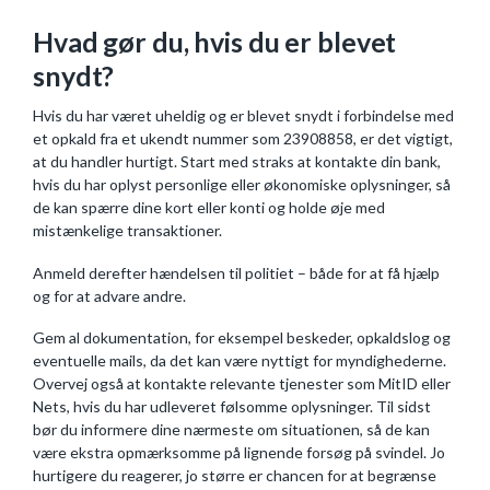
Hvad gør du, hvis du er blevet
snydt?
Hvis du har været uheldig og er blevet snydt i forbindelse med
et opkald fra et ukendt nummer som 23908858, er det vigtigt,
at du handler hurtigt. Start med straks at kontakte din bank,
hvis du har oplyst personlige eller økonomiske oplysninger, så
de kan spærre dine kort eller konti og holde øje med
mistænkelige transaktioner.
Anmeld derefter hændelsen til politiet – både for at få hjælp
og for at advare andre.
Gem al dokumentation, for eksempel beskeder, opkaldslog og
eventuelle mails, da det kan være nyttigt for myndighederne.
Overvej også at kontakte relevante tjenester som MitID eller
Nets, hvis du har udleveret følsomme oplysninger. Til sidst
bør du informere dine nærmeste om situationen, så de kan
være ekstra opmærksomme på lignende forsøg på svindel. Jo
hurtigere du reagerer, jo større er chancen for at begrænse