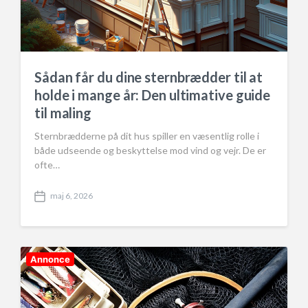
Sådan får du dine sternbrædder til at
holde i mange år: Den ultimative guide
til maling
Sternbrædderne på dit hus spiller en væsentlig rolle i
både udseende og beskyttelse mod vind og vejr. De er
ofte…
maj 6, 2026
P
o
s
t
d
Annonce
a
t
e