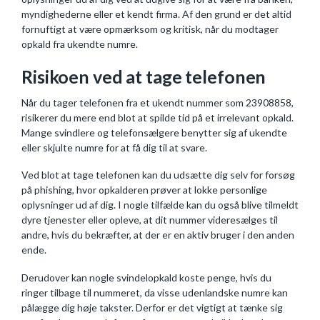
myndighederne eller et kendt firma. Af den grund er det altid
fornuftigt at være opmærksom og kritisk, når du modtager
opkald fra ukendte numre.
Risikoen ved at tage telefonen
Når du tager telefonen fra et ukendt nummer som 23908858,
risikerer du mere end blot at spilde tid på et irrelevant opkald.
Mange svindlere og telefonsælgere benytter sig af ukendte
eller skjulte numre for at få dig til at svare.
Ved blot at tage telefonen kan du udsætte dig selv for forsøg
på phishing, hvor opkalderen prøver at lokke personlige
oplysninger ud af dig. I nogle tilfælde kan du også blive tilmeldt
dyre tjenester eller opleve, at dit nummer videresælges til
andre, hvis du bekræfter, at der er en aktiv bruger i den anden
ende.
Derudover kan nogle svindelopkald koste penge, hvis du
ringer tilbage til nummeret, da visse udenlandske numre kan
pålægge dig høje takster. Derfor er det vigtigt at tænke sig