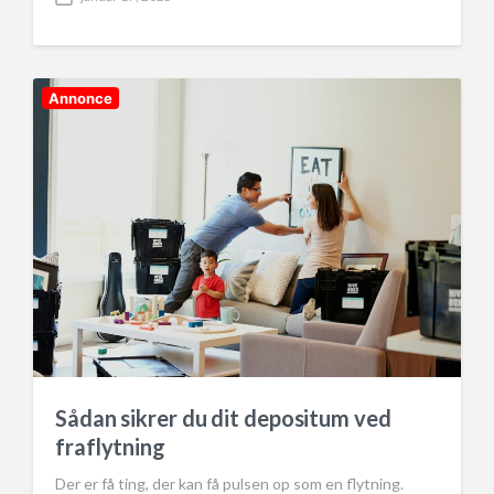
P
o
s
t
d
Annonce
a
t
e
Sådan sikrer du dit depositum ved
fraflytning
Der er få ting, der kan få pulsen op som en flytning.