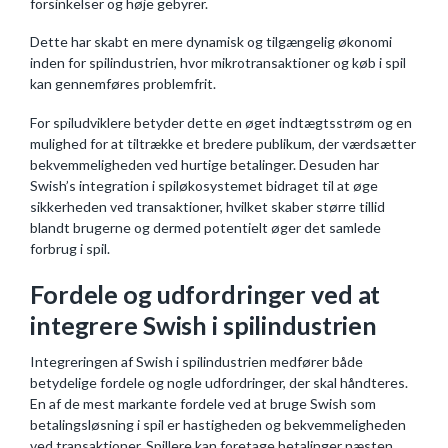
forsinkelser og høje gebyrer.
Dette har skabt en mere dynamisk og tilgængelig økonomi
inden for spilindustrien, hvor mikrotransaktioner og køb i spil
kan gennemføres problemfrit.
For spiludviklere betyder dette en øget indtægtsstrøm og en
mulighed for at tiltrække et bredere publikum, der værdsætter
bekvemmeligheden ved hurtige betalinger. Desuden har
Swish’s integration i spiløkosystemet bidraget til at øge
sikkerheden ved transaktioner, hvilket skaber større tillid
blandt brugerne og dermed potentielt øger det samlede
forbrug i spil.
Fordele og udfordringer ved at
integrere Swish i spilindustrien
Integreringen af Swish i spilindustrien medfører både
betydelige fordele og nogle udfordringer, der skal håndteres.
En af de mest markante fordele ved at bruge Swish som
betalingsløsning i spil er hastigheden og bekvemmeligheden
ved transaktioner. Spillere kan foretage betalinger næsten