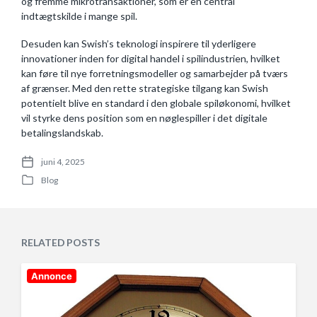
og fremme mikrotransaktioner, som er en central
indtægtskilde i mange spil.
Desuden kan Swish’s teknologi inspirere til yderligere
innovationer inden for digital handel i spilindustrien, hvilket
kan føre til nye forretningsmodeller og samarbejder på tværs
af grænser. Med den rette strategiske tilgang kan Swish
potentielt blive en standard i den globale spiløkonomi, hvilket
vil styrke dens position som en nøglespiller i det digitale
betalingslandskab.
juni 4, 2025
P
Blog
o
P
s
o
t
s
d
t
a
e
RELATED POSTS
t
d
e
i
n
Annonce