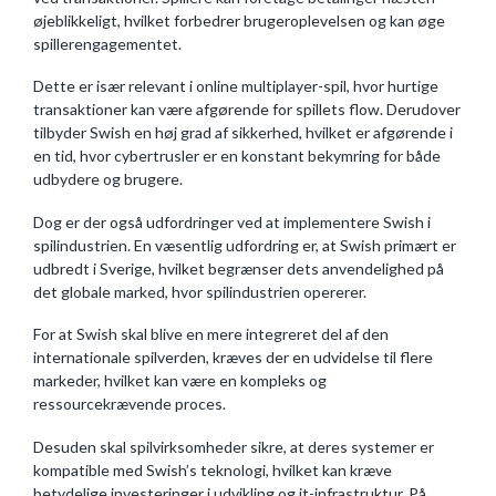
øjeblikkeligt, hvilket forbedrer brugeroplevelsen og kan øge
spillerengagementet.
Dette er især relevant i online multiplayer-spil, hvor hurtige
transaktioner kan være afgørende for spillets flow. Derudover
tilbyder Swish en høj grad af sikkerhed, hvilket er afgørende i
en tid, hvor cybertrusler er en konstant bekymring for både
udbydere og brugere.
Dog er der også udfordringer ved at implementere Swish i
spilindustrien. En væsentlig udfordring er, at Swish primært er
udbredt i Sverige, hvilket begrænser dets anvendelighed på
det globale marked, hvor spilindustrien opererer.
For at Swish skal blive en mere integreret del af den
internationale spilverden, kræves der en udvidelse til flere
markeder, hvilket kan være en kompleks og
ressourcekrævende proces.
Desuden skal spilvirksomheder sikre, at deres systemer er
kompatible med Swish’s teknologi, hvilket kan kræve
betydelige investeringer i udvikling og it-infrastruktur. På