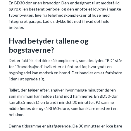
En BD30 dør er en branddør. Den er designet til at modstå ild
og røg i en bestemt periode, og den er ofte et lovkrav i mange
typer byggeri, lige fra lejlighedskomplekser til huse med
integreret garage. Lad os dykke lidt ned i, hvad det hele
betyder.
Hvad betyder tallene og
bogstaverne?
Det er faktisk slet ikke så kompliceret, som det lyder. “BD” står
for “Branddrøjhed”, hvilket er et fint ord for, hvor godt en
bygningsdel kan modstå en brand. Det handler om at forhindre
ilden i at sprede sig.
Tallet, der følger efter, angiver, hvor mange minutter døren
som minimum kan holde stand mod flammerne. En BD30-dør
kan altså modstå en brand i mindst 30 minutter. På samme
måde findes der også BD60-døre, som kan klare mosten i en
hel time.
Denne tidsramme er altafgørende. De 30 minutter er ikke bare