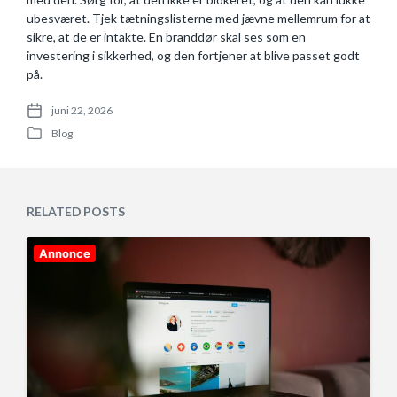
ubesværet. Tjek tætningslisterne med jævne mellemrum for at
sikre, at de er intakte. En branddør skal ses som en
investering i sikkerhed, og den fortjener at blive passet godt
på.
juni 22, 2026
P
Blog
o
P
s
o
t
s
d
t
a
e
RELATED POSTS
t
d
e
i
n
Annonce