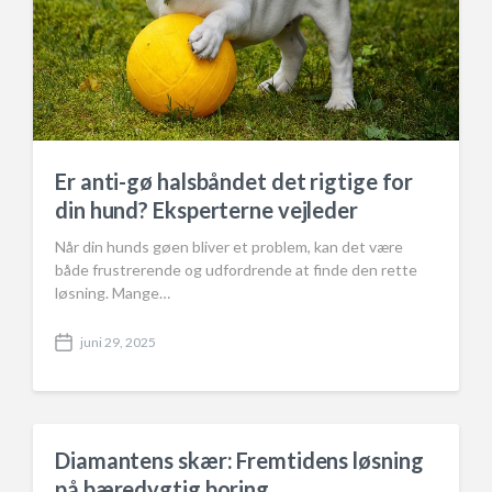
Er anti-gø halsbåndet det rigtige for
din hund? Eksperterne vejleder
Når din hunds gøen bliver et problem, kan det være
både frustrerende og udfordrende at finde den rette
løsning. Mange…
juni 29, 2025
P
o
s
t
d
a
Diamantens skær: Fremtidens løsning
t
på bæredygtig boring
e