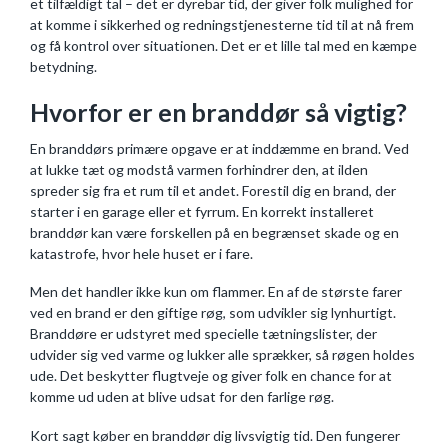
et tilfældigt tal – det er dyrebar tid, der giver folk mulighed for
at komme i sikkerhed og redningstjenesterne tid til at nå frem
og få kontrol over situationen. Det er et lille tal med en kæmpe
betydning.
Hvorfor er en branddør så vigtig?
En branddørs primære opgave er at inddæmme en brand. Ved
at lukke tæt og modstå varmen forhindrer den, at ilden
spreder sig fra et rum til et andet. Forestil dig en brand, der
starter i en garage eller et fyrrum. En korrekt installeret
branddør kan være forskellen på en begrænset skade og en
katastrofe, hvor hele huset er i fare.
Men det handler ikke kun om flammer. En af de største farer
ved en brand er den giftige røg, som udvikler sig lynhurtigt.
Branddøre er udstyret med specielle tætningslister, der
udvider sig ved varme og lukker alle sprækker, så røgen holdes
ude. Det beskytter flugtveje og giver folk en chance for at
komme ud uden at blive udsat for den farlige røg.
Kort sagt køber en branddør dig livsvigtig tid. Den fungerer