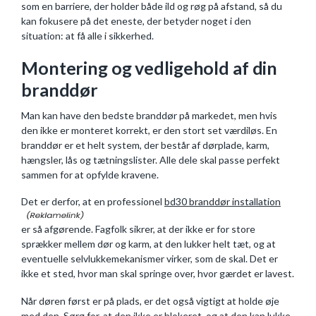
som en barriere, der holder både ild og røg på afstand, så du
kan fokusere på det eneste, der betyder noget i den
situation: at få alle i sikkerhed.
Montering og vedligehold af din
branddør
Man kan have den bedste branddør på markedet, men hvis
den ikke er monteret korrekt, er den stort set værdiløs. En
branddør er et helt system, der består af dørplade, karm,
hængsler, lås og tætningslister. Alle dele skal passe perfekt
sammen for at opfylde kravene.
Det er derfor, at en professionel
bd30 branddør installation
er så afgørende. Fagfolk sikrer, at der ikke er for store
sprækker mellem dør og karm, at den lukker helt tæt, og at
eventuelle selvlukkemekanismer virker, som de skal. Det er
ikke et sted, hvor man skal springe over, hvor gærdet er lavest.
Når døren først er på plads, er det også vigtigt at holde øje
med den. Sørg for, at den ikke er blokeret, og at den kan lukke